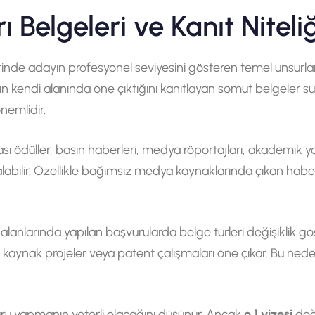
 Belgeleri ve Kanıt Niteli
inde adayın profesyonel seviyesini gösteren temel unsurlar 
n kendi alanında öne çıktığını kanıtlayan somut belgeler s
önemlidir.
ası ödüller, basın haberleri, medya röportajları, akademik yay
alabilir. Özellikle bağımsız medya kaynaklarında çıkan hab
alanlarında yapılan başvurularda belge türleri değişiklik göst
 kaynak projeler veya patent çalışmaları öne çıkar. Bu neden
uru yapmanın yeterli olacağını düşünür. Ancak
o 1 vizesi
değe