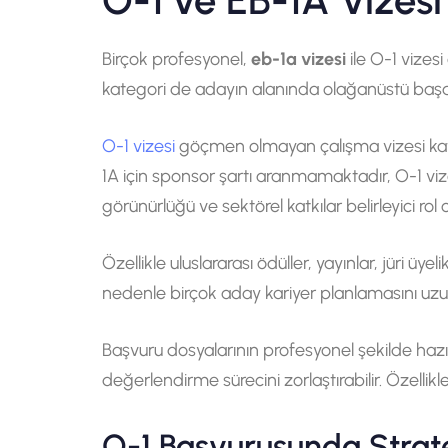
O-1 ve EB-1A Vizesi
Birçok profesyonel,
eb-1a vizesi
ile O-1 vizesi
kategori de adayın alanında olağanüstü başarı 
O-1 vizesi
göçmen olmayan çalışma vizesi kate
1A için sponsor şartı aranmamaktadır, O-1 vize
görünürlüğü ve sektörel katkılar belirleyici rol 
Özellikle uluslararası ödüller, yayınlar, jüri üy
nedenle birçok aday kariyer planlamasını uzu
Başvuru dosyalarının profesyonel şekilde hazı
değerlendirme sürecini zorlaştırabilir. Özellikle
O-1 Başvurusunda Strate