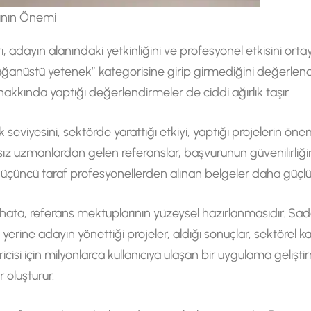
ının Önemi
adayın alanındaki yetkinliğini ve profesyonel etkisini ortay
ğanüstü yetenek” kategorisine girip girmediğini değerlend
kında yaptığı değerlendirmeler de ciddi ağırlık taşır.
 seviyesini, sektörde yarattığı etkiyi, yaptığı projelerin ö
msız uzmanlardan gelen referanslar, başvurunun güvenilirliğini 
 üçüncü taraf profesyonellerden alınan belgeler daha güçlü k
ta, referans mektuplarının yüzeysel hazırlanmasıdır. Sadece
yerine adayın yönettiği projeler, aldığı sonuçlar, sektörel katk
iricisi için milyonlarca kullanıcıya ulaşan bir uygulama gelişt
 oluşturur.