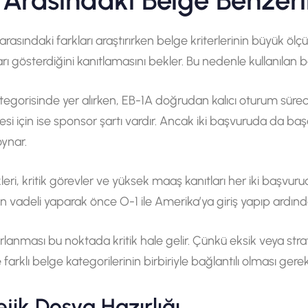
 Arasındaki Belge Benzerli
 arasındaki farkları araştırırken belge kriterlerinin büyük ö
gösterdiğini kanıtlamasını bekler. Bu nedenle kullanılan bel
gorisinde yer alırken, EB-1A doğrudan kalıcı oturum süreci
si için ise sponsor şartı vardır. Ancak iki başvuruda da ba
oynar.
elikleri, kritik görevler ve yüksek maaş kanıtları her iki başvu
n vadeli yaparak önce O-1 ile Amerika’ya giriş yapıp ardın
rlanması bu noktada kritik hale gelir. Çünkü eksik veya stra
 farklı belge kategorilerinin birbiriyle bağlantılı olması gerek
jik Dosya Hazırlığı