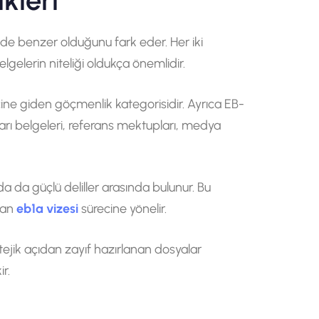
kleri
lçüde benzer olduğunu fark eder. Her iki
gelerin niteliği oldukça önemlidir.
ne giden göçmenlik kategorisidir. Ayrıca EB-
şarı belgeleri, referans mektupları, medya
ruda da güçlü deliller arasında bulunur. Bu
dan
eb1a vizesi
sürecine yönelir.
tejik açıdan zayıf hazırlanan dosyalar
ir.