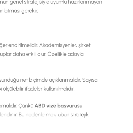
runun genel stratejisiyle uyumlu hazırlanmayan
anlatması gerekir.
erlendirilmelidir. Akademisyenler, şirket
uplar daha etkili olur. Özellikle adayla
ı sunduğu net biçimde açıklanmalıdır. Sayısal
 ölçülebilir ifadeler kullanılmalıdır.
amalıdır. Çünkü
ABD vize başvurusu
endirilir. Bu nedenle mektubun stratejik