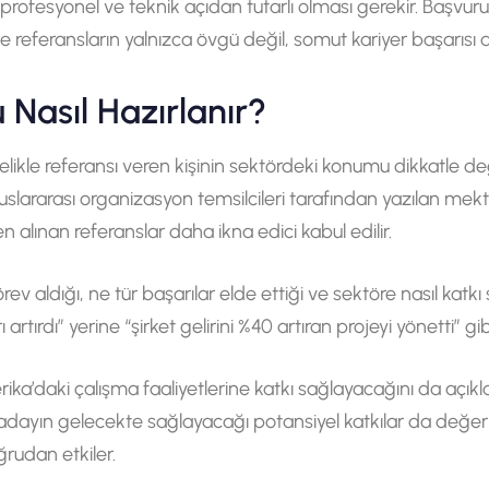
n profesyonel ve teknik açıdan tutarlı olması gerekir. Başvu
 referansların yalnızca övgü değil, somut kariyer başarısı 
Nasıl Hazırlanır?
likle referansı veren kişinin sektördeki konumu dikkatle değ
a uluslararası organizasyon temsilcileri tarafından yazılan mekt
 alınan referanslar daha ikna edici kabul edilir.
v aldığı, ne tür başarılar elde ettiği ve sektöre nasıl katk
artırdı” yerine “şirket gelirini %40 artıran projeyi yönetti” gibi
a’daki çalışma faaliyetlerine katkı sağlayacağını da açıkl
 adayın gelecekte sağlayacağı potansiyel katkılar da değerl
rudan etkiler.