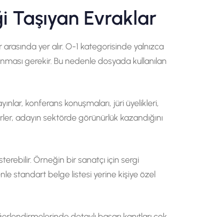
ği Taşıyan Evraklar
arasında yer alır. O-1 kategorisinde yalnızca
unması gerekir. Bu nedenle dosyada kullanılan
ınlar, konferans konuşmaları, jüri üyelikleri,
erler, adayın sektörde görünürlük kazandığını
erebilir. Örneğin bir sanatçı için sergi
le standart belge listesi yerine kişiye özel
rlendirmelerinde detaylı başarı kanıtları çok