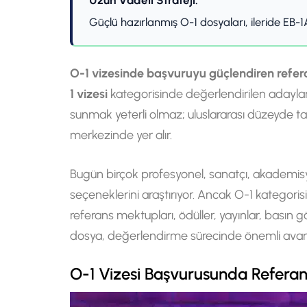
Uzun Vadeli Strateji:
Güçlü hazırlanmış O-1 dosyaları, ileride EB-1
O-1 vizesinde başvuruyu güçlendiren refera
1 vizesi
kategorisinde değerlendirilen adaylar
sunmak yeterli olmaz; uluslararası düzeyde ta
merkezinde yer alır.
Bugün birçok profesyonel, sanatçı, akademisye
seçeneklerini araştırıyor. Ancak O-1 kategori
referans mektupları, ödüller, yayınlar, basın g
dosya, değerlendirme sürecinde önemli avant
O-1 Vizesi Başvurusunda Refera