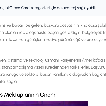
A gibi Green Card kategorileri için de avantaj sağlayabilir.
ns ve başarı belgeleri
, başvuru dosyasının ikna edici şeki
ın alanlarında olağanüstü başarı gösterdiğini belgeleyebil
nınırlık, uzman görüşleri, medya görünürlüğü ve profesyone
n, girişimci ve teknoloji uzmanı, kariyerlerini Amerika’da 
si, standart çalışma vizesi süreçlerinden farklı ilerler. B
örünürlüğü ve sektörel başarı kanıtlarıyla doğrudan bağlantıl
aj sağlar.
ns Mektuplarının Önemi