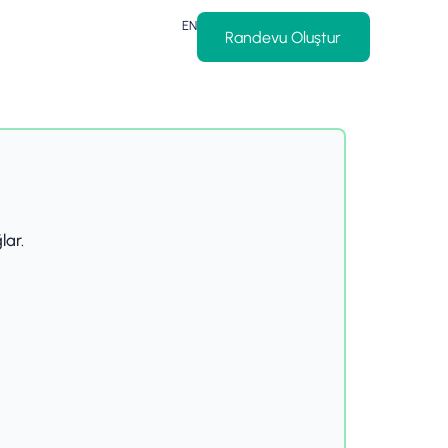
EN
Randevu Oluştur
lar.