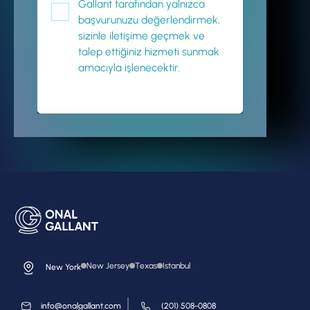
Gallant tarafından yalnızca
başvurunuzu değerlendirmek,
sizinle iletişime geçmek ve
talep ettiğiniz hizmeti sunmak
amacıyla işlenecektir.
New Jersey
Texas
Istanbul
New York
info@onalgallant.com
(201) 508-0808