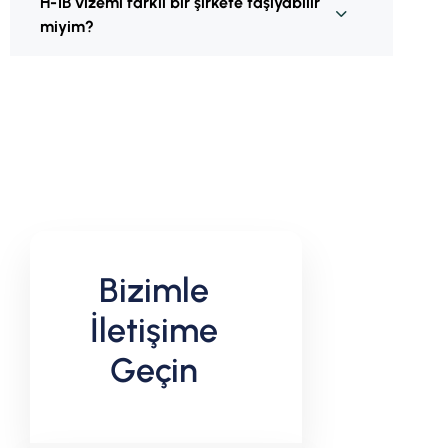
H-1B vizemi farklı bir şirkete taşıyabilir
miyim?
Bizimle
İletişime
Geçin