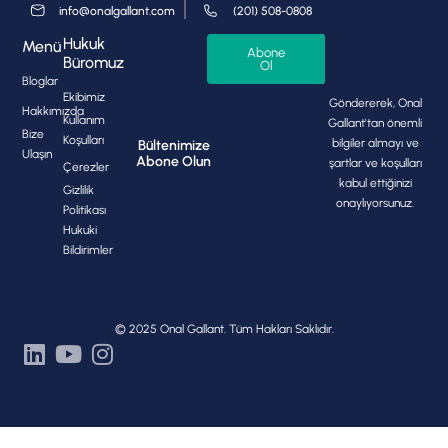
info@onalgallant.com
(201) 508-0808
Hukuk
Menü
Abone
Büromuz
Ol
Bloglar
Ekibimiz
Göndererek, Onal
Hakkımızda
Kullanım
Gallant'tan önemli
Bize
Koşulları
bilgiler almayı ve
Bültenimize
Ulaşın
Abone Olun
şartlar ve koşulları
Çerezler
kabul ettiğinizi
Gizlilik
onaylıyorsunuz.
Politikası
Hukuki
Bildirimler
© 2025 Onal Gallant. Tüm Hakları Saklıdır.