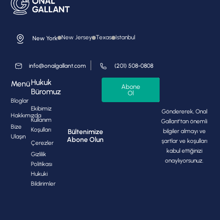
New Jersey
Texas
Istanbul
New York
info@onalgallant.com
(201) 508-0808
Hukuk
Menü
Abone
Büromuz
Ol
Bloglar
Ekibimiz
Göndererek, Onal
Hakkımızda
Kullanım
Gallant'tan önemli
Bize
Koşulları
bilgiler almayı ve
Bültenimize
Ulaşın
Abone Olun
şartlar ve koşulları
Çerezler
kabul ettiğinizi
Gizlilik
onaylıyorsunuz.
Politikası
Hukuki
Bildirimler