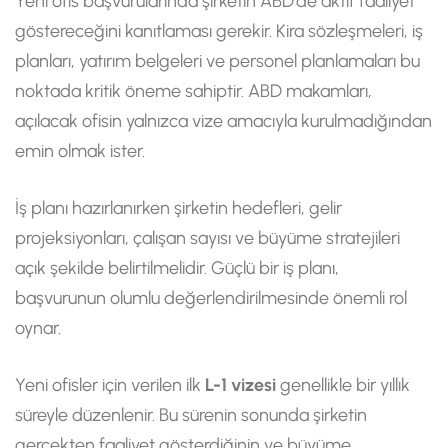
Yeni ofis başvurularında şirketin ABD’de aktif faaliyet
göstereceğini kanıtlaması gerekir. Kira sözleşmeleri, iş
planları, yatırım belgeleri ve personel planlamaları bu
noktada kritik öneme sahiptir. ABD makamları,
açılacak ofisin yalnızca vize amacıyla kurulmadığından
emin olmak ister.
İş planı hazırlanırken şirketin hedefleri, gelir
projeksiyonları, çalışan sayısı ve büyüme stratejileri
açık şekilde belirtilmelidir. Güçlü bir iş planı,
başvurunun olumlu değerlendirilmesinde önemli rol
oynar.
Yeni ofisler için verilen ilk
L-1 vizesi
genellikle bir yıllık
süreyle düzenlenir. Bu sürenin sonunda şirketin
gerçekten faaliyet gösterdiğinin ve büyüme