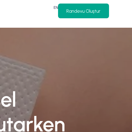
EN
Randevu Oluştur
el
utarken