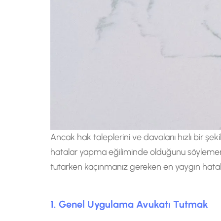
Ancak hak taleplerini ve davalarıı hızlı bir şe
hatalar yapma eğiliminde olduğunu söylememiz
tutarken kaçınmanız gereken en yaygın hatala
1. Genel Uygulama Avukatı Tutmak