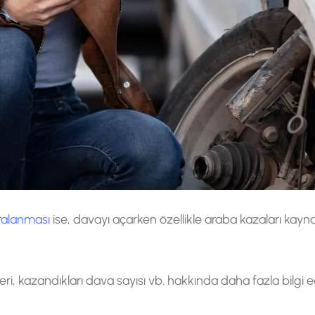
ralanması
ise, davayı açarken özellikle araba kazaları kay
eri, kazandıkları dava sayısı vb. hakkında daha fazla bilgi 