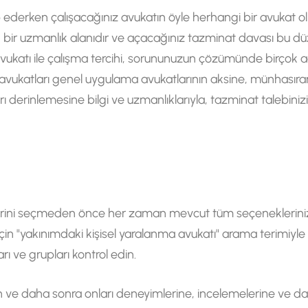
 ederken çalışacağınız avukatın öyle herhangi bir avukat o
ir uzmanlık alanıdır ve açacağınız tazminat davası bu dü
a avukatı ile çalışma tercihi, sorununuzun çözümünde birçok aç
 avukatları genel uygulama avukatlarının aksine, münhasır
ı derinlemesine bilgi ve uzmanlıklarıyla, tazminat talebinizi
birini seçmeden önce her zaman mevcut tüm seçeneklerinizi
k için "yakınımdaki kişisel yaralanma avukatı" arama terimiyl
arı ve grupları kontrol edin.
pın ve daha sonra onları deneyimlerine, incelemelerine ve 