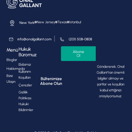
New Jersey
Texas
Istanbul
New York
info@onalgallant.com
(201) 508-0808
Hukuk
Menü
Abone
Büromuz
Ol
Bloglar
Ekibimiz
Göndererek, Onal
Hakkımızda
Kullanım
Gallant'tan önemli
Bize
Koşulları
bilgiler almayı ve
Bültenimize
Ulaşın
Abone Olun
şartlar ve koşulları
Çerezler
kabul ettiğinizi
Gizlilik
onaylıyorsunuz.
Politikası
Hukuki
Bildirimler