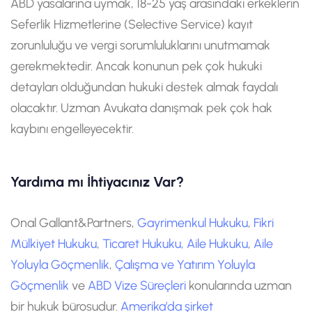
ABD yasalarına uymak, 18-25 yaş arasındaki erkeklerin
Seferlik Hizmetlerine (Selective Service) kayıt
zorunluluğu ve vergi sorumluluklarını unutmamak
gerekmektedir. Ancak konunun pek çok hukuki
detayları olduğundan hukuki destek almak faydalı
olacaktır. Uzman Avukata danışmak pek çok hak
kaybını engelleyecektir.
Yardıma mı İhtiyacınız Var?
Onal Gallant&Partners,
Gayrimenkul Hukuku
,
Fikri
Mülkiyet Hukuku
,
Ticaret Hukuku,
Aile Hukuku
,
Aile
Yoluyla Göçmenlik
,
Çalışma ve Yatırım Yoluyla
Göçmenlik
ve
ABD Vize Süreçleri
konularında uzman
bir hukuk bürosudur.
Amerika’da şirket