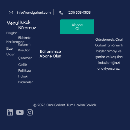
info@onalgallant.com
(201) 508-0808
Hukuk
Menü
Abone
Büromuz
Ol
Bloglar
Ekibimiz
Göndererek, Onal
Hakkımızda
Kullanım
Gallant'tan önemli
Bize
Koşulları
bilgiler almayı ve
Bültenimize
Ulaşın
Abone Olun
şartlar ve koşulları
Çerezler
kabul ettiğinizi
Gizlilik
onaylıyorsunuz.
Politikası
Hukuki
Bildirimler
© 2025 Onal Gallant. Tüm Hakları Saklıdır.