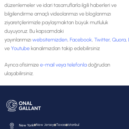
düzenlemeler ve idari tasarruflarla ilgili haberleri ve
bilgilendirme amaçlı videolarımızı ve bloglarımızı
ziyaretçilerimizle paylaşmaktan büyük mutluluk
duyuyoruz. Bu kapsamdaki
yayınlarımızı
websitemizden
,
Facebook
,
Twitter
,
Quora
,
ve
Youtube
kanalımızdan takip edebilirsiniz
Ayrıca ofisimize
e-mail veya telefonla
doğrudan
ulaşabilirsiniz.
New Jersey
Texas
Istanbul
New York