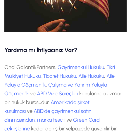
Yardıma mı İhtiyacınız Var?
Onal Gallant&Partners,
Gayrimenkul Hukuku
,
Fikri
Mülkiyet Hukuku
,
Ticaret Hukuku,
Aile Hukuku
,
Aile
Yoluyla Göçmenlik
,
Çalışma ve Yatırım Yoluyla
Göçmenlik
ve
ABD Vize Süreçleri
konularında uzman
bir hukuk bürosudur.
Amerika'da şirket
kurulması
ve
ABD’de gayrimenkul satın
alınmasından,
marka tescili
ve
Green Card
çekilişlerine
kadar geniş bir yelpazede güvenilir bir