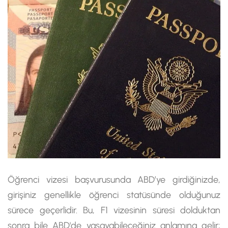
Öğrenci vizesi başvurusunda ABD’ye girdiğinizde,
girişiniz genellikle öğrenci statüsünde olduğunuz
sürece geçerlidir. Bu, F1 vizesinin süresi dolduktan
sonra bile ABD'de yaşayabileceğiniz anlamına gelir;