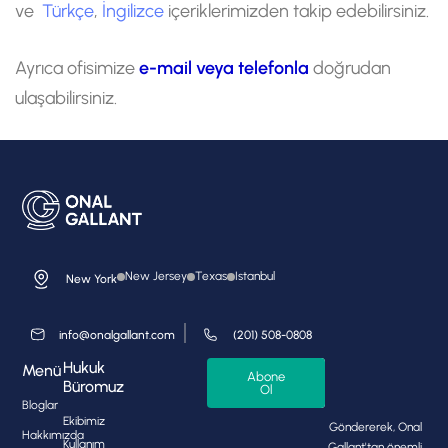
ve
Türkçe
,
İngilizce
içeriklerimizden takip edebilirsiniz.
Ayrıca ofisimize
e-mail veya telefonla
doğrudan
ulaşabilirsiniz.
New Jersey
Texas
Istanbul
New York
info@onalgallant.com
(201) 508-0808
Hukuk
Menü
Abone
Büromuz
Ol
Bloglar
Ekibimiz
Göndererek, Onal
Hakkımızda
Kullanım
Gallant'tan önemli