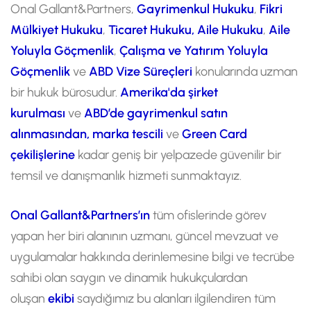
Onal Gallant&Partners,
Gayrimenkul Hukuku
,
Fikri
Mülkiyet Hukuku
,
Ticaret Hukuku,
Aile Hukuku
,
Aile
Yoluyla Göçmenlik
,
Çalışma ve Yatırım Yoluyla
Göçmenlik
ve
ABD Vize Süreçleri
konularında uzman
bir hukuk bürosudur.
Amerika'da şirket
kurulması
ve
ABD’de gayrimenkul satın
alınmasından,
marka tescili
ve
Green Card
çekilişlerine
kadar geniş bir yelpazede güvenilir bir
temsil ve danışmanlık hizmeti sunmaktayız.
Onal Gallant&Partners’ın
tüm ofislerinde görev
yapan her biri alanının uzmanı, güncel mevzuat ve
uygulamalar hakkında derinlemesine bilgi ve tecrübe
sahibi olan saygın ve dinamik hukukçulardan
oluşan
ekibi
saydığımız bu alanları ilgilendiren tüm