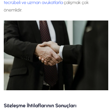
tecrübeli ve uzman avukatlarla
çalışmak çok
önemlidir.
Sözleşme İhtilaflarının Sonuçları