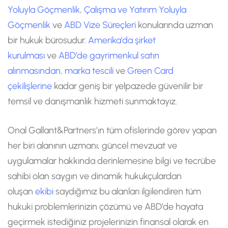
Yoluyla Göçmenlik
,
Çalışma ve Yatırım Yoluyla
Göçmenlik
ve
ABD Vize Süreçleri
konularında uzman
bir hukuk bürosudur.
Amerika'da şirket
kurulması
ve
ABD’de gayrimenkul satın
alınmasından,
marka tescili
ve
Green Card
çekilişlerine
kadar geniş bir yelpazede güvenilir bir
temsil ve danışmanlık hizmeti sunmaktayız.
Onal Gallant&Partners’ın tüm ofislerinde görev yapan
her biri alanının uzmanı, güncel mevzuat ve
uygulamalar hakkında derinlemesine bilgi ve tecrübe
sahibi olan saygın ve dinamik hukukçulardan
oluşan
ekibi
saydığımız bu alanları ilgilendiren tüm
hukuki problemlerinizin çözümü ve ABD’de hayata
geçirmek istediğiniz projelerinizin finansal olarak en