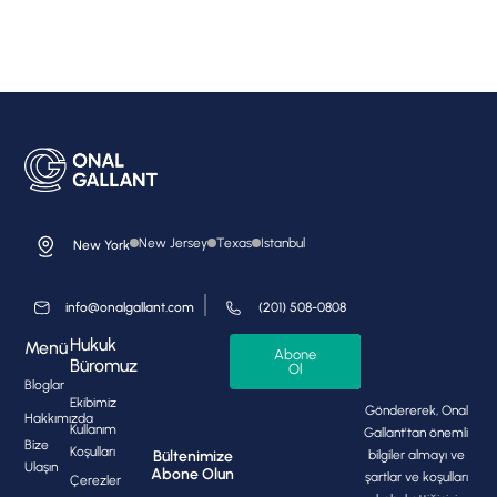
New Jersey
Texas
Istanbul
New York
info@onalgallant.com
(201) 508-0808
Hukuk
Menü
Abone
Büromuz
Ol
Bloglar
Ekibimiz
Göndererek, Onal
Hakkımızda
Kullanım
Gallant'tan önemli
Bize
Koşulları
bilgiler almayı ve
Bültenimize
Ulaşın
Abone Olun
şartlar ve koşulları
Çerezler