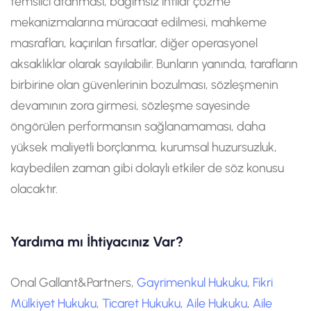
temsilci atanması, bağımsız ihtilaf çözme
mekanizmalarına müracaat edilmesi, mahkeme
masrafları, kaçırılan fırsatlar, diğer operasyonel
aksaklıklar olarak sayılabilir. Bunların yanında, tarafların
birbirine olan güvenlerinin bozulması, sözleşmenin
devamının zora girmesi, sözleşme sayesinde
öngörülen performansın sağlanamaması, daha
yüksek maliyetli borçlanma, kurumsal huzursuzluk,
kaybedilen zaman gibi dolaylı etkiler de söz konusu
olacaktır.
Yardıma mı İhtiyacınız Var?
Onal Gallant&Partners,
Gayrimenkul Hukuku
,
Fikri
Mülkiyet Hukuku
,
Ticaret Hukuku,
Aile Hukuku
,
Aile