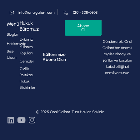
info@onalgallant.com
(201) 508-0808
Hukuk
Menü
Abone
Büromuz
Ol
Bloglar
Ekibimiz
Göndererek, Onal
Hakkımızda
Kullanım
Gallant'tan önemli
Bize
Koşulları
bilgiler almayı ve
Bültenimize
Ulaşın
Abone Olun
şartlar ve koşulları
Çerezler
kabul ettiğinizi
Gizlilik
onaylıyorsunuz.
Politikası
Hukuki
Bildirimler
© 2025 Onal Gallant. Tüm Hakları Saklıdır.