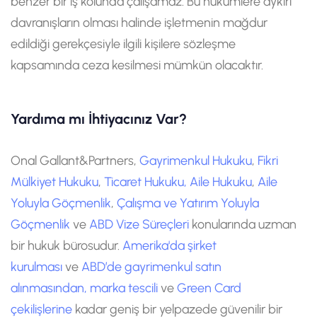
benzer bir iş kolunda çalışamaz. Bu hükümlere aykırı
davranışların olması halinde işletmenin mağdur
edildiği gerekçesiyle ilgili kişilere sözleşme
kapsamında ceza kesilmesi mümkün olacaktır.
Yardıma mı İhtiyacınız Var?
Onal Gallant&Partners,
Gayrimenkul Hukuku
,
Fikri
Mülkiyet Hukuku
,
Ticaret Hukuku,
Aile Hukuku
,
Aile
Yoluyla Göçmenlik
,
Çalışma ve Yatırım Yoluyla
Göçmenlik
ve
ABD Vize Süreçleri
konularında uzman
bir hukuk bürosudur.
Amerika'da şirket
kurulması
ve
ABD’de gayrimenkul satın
alınmasından,
marka tescili
ve
Green Card
çekilişlerine
kadar geniş bir yelpazede güvenilir bir