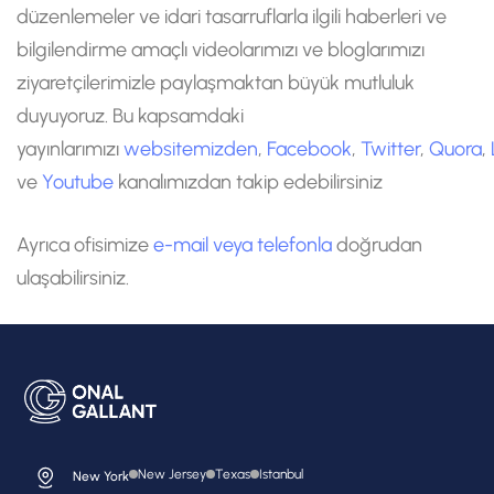
düzenlemeler ve idari tasarruflarla ilgili haberleri ve
bilgilendirme amaçlı videolarımızı ve bloglarımızı
ziyaretçilerimizle paylaşmaktan büyük mutluluk
duyuyoruz. Bu kapsamdaki
yayınlarımızı
websitemizden
,
Facebook
,
Twitter
,
Quora
,
ve
Youtube
kanalımızdan takip edebilirsiniz
Ayrıca ofisimize
e-mail veya telefonla
doğrudan
ulaşabilirsiniz.
New Jersey
Texas
Istanbul
New York