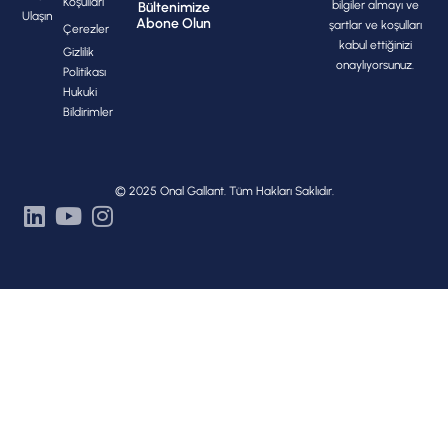
Koşulları
bilgiler almayı ve
Bültenimize
Ulaşın
Abone Olun
şartlar ve koşulları
Çerezler
kabul ettiğinizi
Gizlilik
onaylıyorsunuz.
Politikası
Hukuki
Bildirimler
© 2025 Onal Gallant. Tüm Hakları Saklıdır.