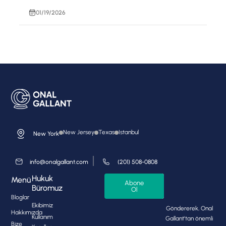
01/19/2026
New Jersey
Texas
Istanbul
New York
info@onalgallant.com
(201) 508-0808
Hukuk
Menü
Abone
Büromuz
Ol
Bloglar
Ekibimiz
Göndererek, Onal
Hakkımızda
Kullanım
Gallant'tan önemli
Bize