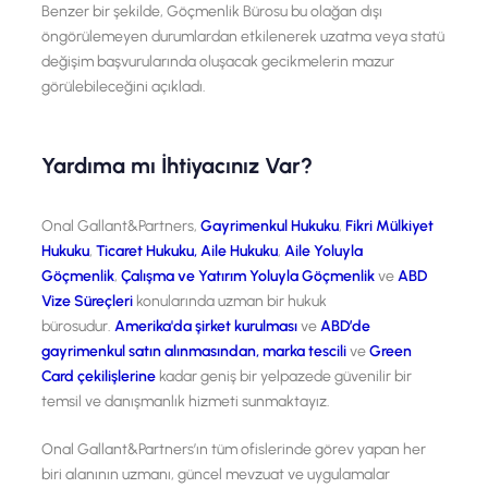
Benzer bir şekilde, Göçmenlik Bürosu bu olağan dışı
öngörülemeyen durumlardan etkilenerek uzatma veya statü
değişim başvurularında oluşacak gecikmelerin mazur
görülebileceğini açıkladı.
Yardıma mı İhtiyacınız Var?
Onal Gallant&Partners,
Gayrimenkul Hukuku
,
Fikri Mülkiyet
Hukuku
,
Ticaret Hukuku,
Aile Hukuku
,
Aile Yoluyla
Göçmenlik
,
Çalışma ve Yatırım Yoluyla Göçmenlik
ve
ABD
Vize Süreçleri
konularında uzman bir hukuk
bürosudur.
Amerika'da şirket kurulması
ve
ABD’de
gayrimenkul satın alınmasından,
marka tescili
ve
Green
Card çekilişlerine
kadar geniş bir yelpazede güvenilir bir
temsil ve danışmanlık hizmeti sunmaktayız.
Onal Gallant&Partners’ın tüm ofislerinde görev yapan her
biri alanının uzmanı, güncel mevzuat ve uygulamalar