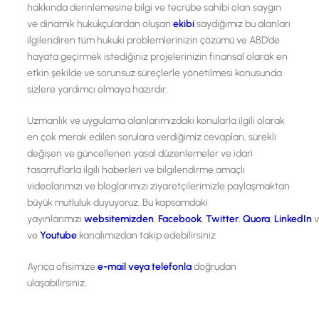
hakkında derinlemesine bilgi ve tecrübe sahibi olan saygın
ve dinamik hukukçulardan oluşan
ekibi
saydığımız bu alanları
ilgilendiren tüm hukuki problemlerinizin çözümü ve ABD’de
hayata geçirmek istediğiniz projelerinizin finansal olarak en
etkin şekilde ve sorunsuz süreçlerle yönetilmesi konusunda
sizlere yardımcı olmaya hazırdır.
Uzmanlık ve uygulama alanlarımızdaki konularla ilgili olarak
en çok merak edilen sorulara verdiğimiz cevapları, sürekli
değişen ve güncellenen yasal düzenlemeler ve idari
tasarruflarla ilgili haberleri ve bilgilendirme amaçlı
videolarımızı ve bloglarımızı ziyaretçilerimizle paylaşmaktan
büyük mutluluk duyuyoruz. Bu kapsamdaki
yayınlarımızı
websitemizden
,
Facebook
,
Twitter
,
Quora
,
LinkedIn
ve
Youtube
kanalımızdan takip edebilirsiniz
Ayrıca ofisimize
e-mail veya telefonla
doğrudan
ulaşabilirsiniz.