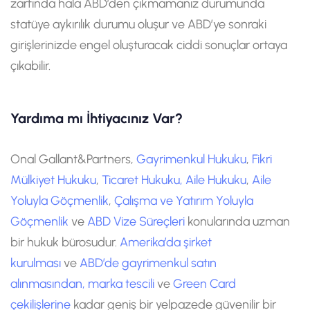
zarfında hala ABD’den çıkmamanız durumunda
statüye aykırılık durumu oluşur ve ABD’ye sonraki
girişlerinizde engel oluşturacak ciddi sonuçlar ortaya
çıkabilir.
Yardıma mı İhtiyacınız Var?
Onal Gallant&Partners,
Gayrimenkul Hukuku
,
Fikri
Mülkiyet Hukuku
,
Ticaret Hukuku,
Aile Hukuku
,
Aile
Yoluyla Göçmenlik
,
Çalışma ve Yatırım Yoluyla
Göçmenlik
ve
ABD Vize Süreçleri
konularında uzman
bir hukuk bürosudur.
Amerika’da şirket
kurulması
ve
ABD’de gayrimenkul satın
alınmasından,
marka tescili
ve
Green Card
çekilişlerine
kadar geniş bir yelpazede güvenilir bir