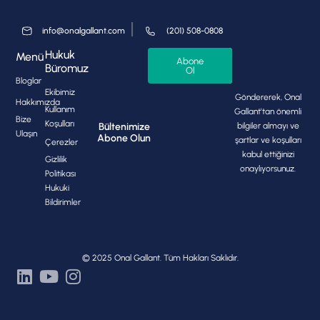
info@onalgallant.com
(201) 508-0808
Hukuk
Menü
Abone
Büromuz
Ol
Bloglar
Ekibimiz
Göndererek, Onal
Hakkımızda
Kullanım
Gallant'tan önemli
Bize
Koşulları
bilgiler almayı ve
Bültenimize
Ulaşın
Abone Olun
şartlar ve koşulları
Çerezler
kabul ettiğinizi
Gizlilik
onaylıyorsunuz.
Politikası
Hukuki
Bildirimler
© 2025 Onal Gallant. Tüm Hakları Saklıdır.