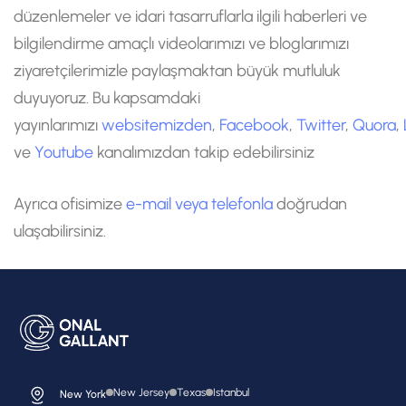
düzenlemeler ve idari tasarruflarla ilgili haberleri ve
bilgilendirme amaçlı videolarımızı ve bloglarımızı
ziyaretçilerimizle paylaşmaktan büyük mutluluk
duyuyoruz. Bu kapsamdaki
yayınlarımızı
websitemizden
,
Facebook
,
Twitter
,
Quora
,
ve
Youtube
kanalımızdan takip edebilirsiniz
Ayrıca ofisimize
e-mail veya telefonla
doğrudan
ulaşabilirsiniz.
New Jersey
Texas
Istanbul
New York